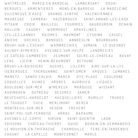
WATTRELOS
MARCQ EN BAROEUL
LAMBERSART
DOUAI
BERGUES
ARMENTIERES
MONS-EN-BAROEUL
LA MADELEINE
VILLENEUVE D'ASCQ
GRANDE-SYNTHE
VALENCIENNES
MAUBEUGE
CAMBRAI
HAZEBROUCK
SAINT-AMAND-LES-EAUX
PITGAM
CROIX
BAILLEUL
FOURMIES
HAUBOURDIN
DENAIN
HALLUIN
CAUDRY
WORMHOUT
GRAVELINES
LYS-LEZ-LANNOY
RAISMES
HAUMONT
CYSOING
CASSEL
ANICHE
ORCHIES
BONDUES
ANNOEULIN
BOURBOURG
BRUAY-SUR-L'ESCAUT
WAMBRECHIES
SOMAIN
LE QUESNOY
AULNOY-AYMERIES
AVESNES-SUR-HELPE
LANDRECIES
LE CATEAU-CAMBRESIS
JEUMONT
SOLRE-LE-CHÂTEAU
BAVAY
LENS
LIEVIN
HENIN-BEAUMONT
BETHUNE
BRUAY-LA-BUISSIERE
AUCHEL
LILLERS
AIRE-SUR-LA-LYS
ISEBERGUES
THEROUANNE
SAINT-OMER
ARQUES
LUMBRES
MAMETZ
SANOV CALAIS
MARCK
OYE-PLAGE
COULOGNE
COQUELLES
GUINES
ARDRES
AUDRUICQ
LICQUES
BOULOGNE-SUR-MER
WIMEREUX
MARQUISE
WISSANT
AUDINGHEN
OUTREAU
DESVRES
SAMER
NEUFCHATEL-HARDELOT
HUCQUELLIERS
RUMILLY
FRUGES
LE TOUQUET
CUCQ
MERLIMONT
BERCK
MONTREUIL-SUR-MER
HESDIN
FREVENT
SAINT-POL-SUR-TERNOISE
ARRAS
BAPAUME
AVESNES-LE-COMTE
HIRSON
SAINT-QUENTIN
LAON
SOISSONS
CHÂTEAU-THIERRY
GUISE
BOHAIN-EN-VERMANDOIS
LE NOUVION-EN-THIERACHE
CHAMOUILLE
FERE-EN-TARDENOIS
CHAUNY
LA CAPELLE
MONTCORNET
MARLE