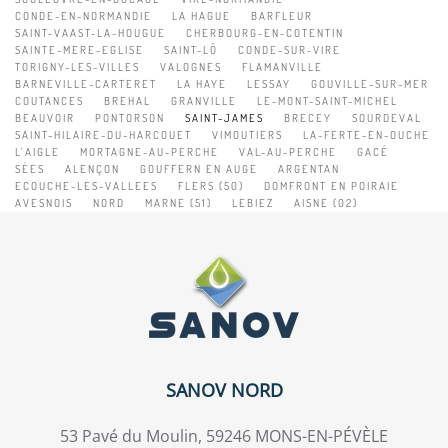
CONDE-EN-NORMANDIE
LA HAGUE
BARFLEUR
SAINT-VAAST-LA-HOUGUE
CHERBOURG-EN-COTENTIN
SAINTE-MERE-EGLISE
SAINT-LÔ
CONDE-SUR-VIRE
TORIGNY-LES-VILLES
VALOGNES
FLAMANVILLE
BARNEVILLE-CARTERET
LA HAYE
LESSAY
GOUVILLE-SUR-MER
COUTANCES
BREHAL
GRANVILLE
LE-MONT-SAINT-MICHEL
BEAUVOIR
PONTORSON
SAINT-JAMES
BRECEY
SOURDEVAL
SAINT-HILAIRE-DU-HARCOUET
VIMOUTIERS
LA-FERTE-EN-OUCHE
L'AIGLE
MORTAGNE-AU-PERCHE
VAL-AU-PERCHE
GACÉ
SÉES
ALENÇON
GOUFFERN EN AUGE
ARGENTAN
ECOUCHE-LES-VALLEES
FLERS (50)
DOMFRONT EN POIRAIE
AVESNOIS
NORD
MARNE (51)
LEBIEZ
AISNE (02)
SANOV NORD
53 Pavé du Moulin, 59246 MONS-EN-PÉVÈLE