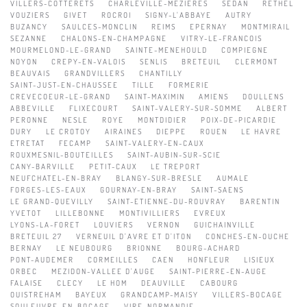
VILLERS-COTTERETS
CHARLEVILLE-MEZIERES
SEDAN
RETHEL
VOUZIERS
GIVET
ROCROI
SIGNY-L'ABBAYE
AUTRY
BUZANCY
SAULCES-MONCLIN
REIMS
EPERNAY
MONTMIRAIL
SEZANNE
CHALONS-EN-CHAMPAGNE
VITRY-LE-FRANCOIS
MOURMELOND-LE-GRAND
SAINTE-MENEHOULD
COMPIEGNE
NOYON
CREPY-EN-VALOIS
SENLIS
BRETEUIL
CLERMONT
BEAUVAIS
GRANDVILLERS
CHANTILLY
SAINT-JUST-EN-CHAUSSEE
TILLE
FORMERIE
CREVECOEUR-LE-GRAND
SAINT-MAXIMIN
AMIENS
DOULLENS
ABBEVILLE
FLIXECOURT
SAINT-VALERY-SUR-SOMME
ALBERT
PERONNE
NESLE
ROYE
MONTDIDIER
POIX-DE-PICARDIE
DURY
LE CROTOY
AIRAINES
DIEPPE
ROUEN
LE HAVRE
ETRETAT
FECAMP
SAINT-VALERY-EN-CAUX
ROUXMESNIL-BOUTEILLES
SAINT-AUBIN-SUR-SCIE
CANY-BARVILLE
PETIT-CAUX
LE TREPORT
NEUFCHATEL-EN-BRAY
BLANGY-SUR-BRESLE
AUMALE
FORGES-LES-EAUX
GOURNAY-EN-BRAY
SAINT-SAENS
LE GRAND-QUEVILLY
SAINT-ETIENNE-DU-ROUVRAY
BARENTIN
YVETOT
LILLEBONNE
MONTIVILLIERS
EVREUX
LYONS-LA-FORET
LOUVIERS
VERNON
GUICHAINVILLE
BRETEUIL 27
VERNEUIL D'AVRE ET D'ITON
CONCHES-EN-OUCHE
BERNAY
LE NEUBOURG
BRIONNE
BOURG-ACHARD
PONT-AUDEMER
CORMEILLES
CAEN
HONFLEUR
LISIEUX
ORBEC
MEZIDON-VALLEE D'AUGE
SAINT-PIERRE-EN-AUGE
FALAISE
CLECY
LE HOM
DEAUVILLE
CABOURG
OUISTREHAM
BAYEUX
GRANDCAMP-MAISY
VILLERS-BOCAGE
SOULEUVRE-EN-BOCAGE
VIRE-NORMANDIE