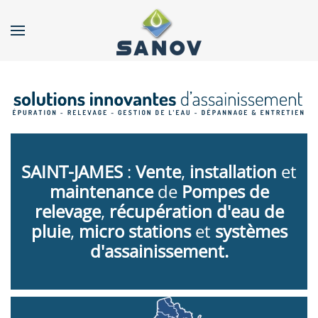
Accéder au contenu principal
SAINT-JAMES
:
Vente
,
installation
et
maintenance
de
Pompes de
relevage
,
récupération d'eau de
pluie
,
micro stations
et
systèmes
d'assainissement.