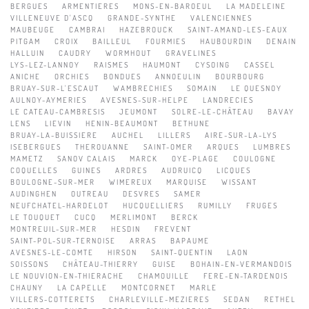
BERGUES
ARMENTIERES
MONS-EN-BAROEUL
LA MADELEINE
VILLENEUVE D'ASCQ
GRANDE-SYNTHE
VALENCIENNES
MAUBEUGE
CAMBRAI
HAZEBROUCK
SAINT-AMAND-LES-EAUX
PITGAM
CROIX
BAILLEUL
FOURMIES
HAUBOURDIN
DENAIN
HALLUIN
CAUDRY
WORMHOUT
GRAVELINES
LYS-LEZ-LANNOY
RAISMES
HAUMONT
CYSOING
CASSEL
ANICHE
ORCHIES
BONDUES
ANNOEULIN
BOURBOURG
BRUAY-SUR-L'ESCAUT
WAMBRECHIES
SOMAIN
LE QUESNOY
AULNOY-AYMERIES
AVESNES-SUR-HELPE
LANDRECIES
LE CATEAU-CAMBRESIS
JEUMONT
SOLRE-LE-CHÂTEAU
BAVAY
LENS
LIEVIN
HENIN-BEAUMONT
BETHUNE
BRUAY-LA-BUISSIERE
AUCHEL
LILLERS
AIRE-SUR-LA-LYS
ISEBERGUES
THEROUANNE
SAINT-OMER
ARQUES
LUMBRES
MAMETZ
SANOV CALAIS
MARCK
OYE-PLAGE
COULOGNE
COQUELLES
GUINES
ARDRES
AUDRUICQ
LICQUES
BOULOGNE-SUR-MER
WIMEREUX
MARQUISE
WISSANT
AUDINGHEN
OUTREAU
DESVRES
SAMER
NEUFCHATEL-HARDELOT
HUCQUELLIERS
RUMILLY
FRUGES
LE TOUQUET
CUCQ
MERLIMONT
BERCK
MONTREUIL-SUR-MER
HESDIN
FREVENT
SAINT-POL-SUR-TERNOISE
ARRAS
BAPAUME
AVESNES-LE-COMTE
HIRSON
SAINT-QUENTIN
LAON
SOISSONS
CHÂTEAU-THIERRY
GUISE
BOHAIN-EN-VERMANDOIS
LE NOUVION-EN-THIERACHE
CHAMOUILLE
FERE-EN-TARDENOIS
CHAUNY
LA CAPELLE
MONTCORNET
MARLE
VILLERS-COTTERETS
CHARLEVILLE-MEZIERES
SEDAN
RETHEL