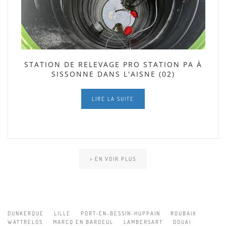
STATION DE RELEVAGE PRO STATION PA À
SISSONNE DANS L'AISNE (02)
LIRE LA SUITE
> EN VOIR PLUS
DUNKERQUE
LILLE
PORT-EN-BESSIN-HUPPAIN
ROUBAIX
WATTRELOS
MARCQ EN BAROEUL
LAMBERSART
DOUAI