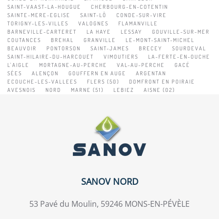
SAINT-VAAST-LA-HOUGUE
CHERBOURG-EN-COTENTIN
SAINTE-MERE-EGLISE
SAINT-LÔ
CONDE-SUR-VIRE
TORIGNY-LES-VILLES
VALOGNES
FLAMANVILLE
BARNEVILLE-CARTERET
LA HAYE
LESSAY
GOUVILLE-SUR-MER
COUTANCES
BREHAL
GRANVILLE
LE-MONT-SAINT-MICHEL
BEAUVOIR
PONTORSON
SAINT-JAMES
BRECEY
SOURDEVAL
SAINT-HILAIRE-DU-HARCOUET
VIMOUTIERS
LA-FERTE-EN-OUCHE
L'AIGLE
MORTAGNE-AU-PERCHE
VAL-AU-PERCHE
GACÉ
SÉES
ALENÇON
GOUFFERN EN AUGE
ARGENTAN
ECOUCHE-LES-VALLEES
FLERS (50)
DOMFRONT EN POIRAIE
AVESNOIS
NORD
MARNE (51)
LEBIEZ
AISNE (02)
SANOV NORD
53 Pavé du Moulin, 59246 MONS-EN-PÉVÈLE