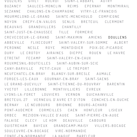
VOUZIERS
GIVET
ROCROI
SIGNY-L'ABBAYE
AUTRY
BUZANCY
SAULCES-MONCLIN
REIMS
EPERNAY
MONTMIRAIL
SEZANNE
CHALONS-EN-CHAMPAGNE
VITRY-LE-FRANCOIS
MOURMELOND-LE-GRAND
SAINTE-MENEHOULD
COMPIEGNE
NOYON
CREPY-EN-VALOIS
SENLIS
BRETEUIL
CLERMONT
BEAUVAIS
GRANDVILLERS
CHANTILLY
SAINT-JUST-EN-CHAUSSEE
TILLE
FORMERIE
CREVECOEUR-LE-GRAND
SAINT-MAXIMIN
AMIENS
DOULLENS
ABBEVILLE
FLIXECOURT
SAINT-VALERY-SUR-SOMME
ALBERT
PERONNE
NESLE
ROYE
MONTDIDIER
POIX-DE-PICARDIE
DURY
LE CROTOY
AIRAINES
DIEPPE
ROUEN
LE HAVRE
ETRETAT
FECAMP
SAINT-VALERY-EN-CAUX
ROUXMESNIL-BOUTEILLES
SAINT-AUBIN-SUR-SCIE
CANY-BARVILLE
PETIT-CAUX
LE TREPORT
NEUFCHATEL-EN-BRAY
BLANGY-SUR-BRESLE
AUMALE
FORGES-LES-EAUX
GOURNAY-EN-BRAY
SAINT-SAENS
LE GRAND-QUEVILLY
SAINT-ETIENNE-DU-ROUVRAY
BARENTIN
YVETOT
LILLEBONNE
MONTIVILLIERS
EVREUX
LYONS-LA-FORET
LOUVIERS
VERNON
GUICHAINVILLE
BRETEUIL 27
VERNEUIL D'AVRE ET D'ITON
CONCHES-EN-OUCHE
BERNAY
LE NEUBOURG
BRIONNE
BOURG-ACHARD
PONT-AUDEMER
CORMEILLES
CAEN
HONFLEUR
LISIEUX
ORBEC
MEZIDON-VALLEE D'AUGE
SAINT-PIERRE-EN-AUGE
FALAISE
CLECY
LE HOM
DEAUVILLE
CABOURG
OUISTREHAM
BAYEUX
GRANDCAMP-MAISY
VILLERS-BOCAGE
SOULEUVRE-EN-BOCAGE
VIRE-NORMANDIE
CONDE-EN-NORMANDIE
LA HAGUE
BARFLEUR