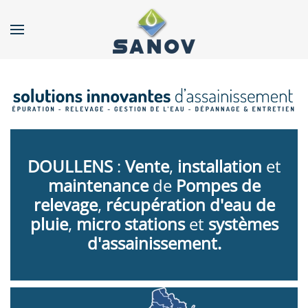
Accéder au contenu principal
DOULLENS
:
Vente
,
installation
et
maintenance
de
Pompes de
relevage
,
récupération d'eau de
pluie
,
micro stations
et
systèmes
d'assainissement.