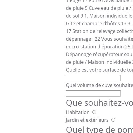
1
Page 1 - Votre Devis Sanov
2
de pluie
5
Cuve eau de pluie /
de sol
9
1. Maison individuell
Gîte et chambre d’hôtes
13
3.
17
Station de relevage collect
dépannage :
22
Vous souhait
micro-station d'épuration
25
Dépannage récupérateur eau 
de pluie / Maison individuelle
Quelle est votre surface de to
Quel volume de cuve souhaitez
Que souhaitez-vo
Habitation
Jardin et extérieurs
Quel type de pom