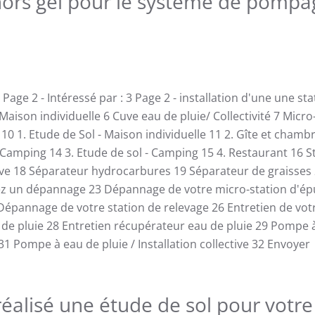
hors gel pour le système de pomp
Page 2 - Intéressé par :
3
Page 2 - installation d'une une st
 Maison individuelle
6
Cuve eau de pluie/ Collectivité
7
Micro
e
10
1. Etude de Sol - Maison individuelle
11
2. Gîte et chamb
 Camping
14
3. Etude de sol - Camping
15
4. Restaurant
16
S
ive
18
Séparateur hydrocarbures
19
Séparateur de graisses
ez un dépannage
23
Dépannage de votre micro-station d'ép
Dépannage de votre station de relevage
26
Entretien de vot
de pluie
28
Entretien récupérateur eau de pluie
29
Pompe à
31
Pompe à eau de pluie / Installation collective
32
Envoyer
réalisé une étude de sol pour votr