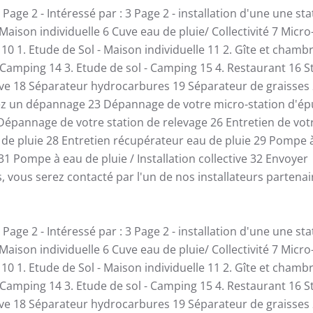
Page 2 - Intéressé par :
3
Page 2 - installation d'une une st
 Maison individuelle
6
Cuve eau de pluie/ Collectivité
7
Micro
e
10
1. Etude de Sol - Maison individuelle
11
2. Gîte et chamb
 Camping
14
3. Etude de sol - Camping
15
4. Restaurant
16
S
ive
18
Séparateur hydrocarbures
19
Séparateur de graisses
ez un dépannage
23
Dépannage de votre micro-station d'ép
Dépannage de votre station de relevage
26
Entretien de vot
de pluie
28
Entretien récupérateur eau de pluie
29
Pompe à
31
Pompe à eau de pluie / Installation collective
32
Envoyer
s, vous serez contacté par l'un de nos installateurs partenair
Page 2 - Intéressé par :
3
Page 2 - installation d'une une st
 Maison individuelle
6
Cuve eau de pluie/ Collectivité
7
Micro
e
10
1. Etude de Sol - Maison individuelle
11
2. Gîte et chamb
 Camping
14
3. Etude de sol - Camping
15
4. Restaurant
16
S
ive
18
Séparateur hydrocarbures
19
Séparateur de graisses