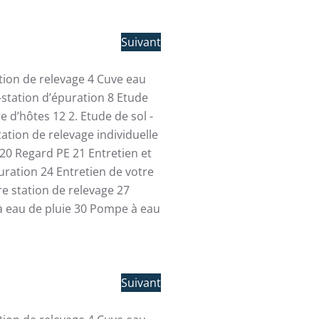
Suivant
ation de relevage
4
Cuve eau
-station d’épuration
8
Etude
re d’hôtes
12
2. Etude de sol -
tation de relevage individuelle
20
Regard PE
21
Entretien et
uration
24
Entretien de votre
re station de relevage
27
 eau de pluie
30
Pompe à eau
Suivant