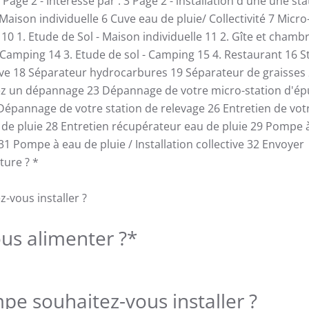
Page 2 - Intéressé par :
3
Page 2 - installation d'une une st
 Maison individuelle
6
Cuve eau de pluie/ Collectivité
7
Micro
e
10
1. Etude de Sol - Maison individuelle
11
2. Gîte et chamb
 Camping
14
3. Etude de sol - Camping
15
4. Restaurant
16
S
ive
18
Séparateur hydrocarbures
19
Séparateur de graisses
ez un dépannage
23
Dépannage de votre micro-station d'ép
Dépannage de votre station de relevage
26
Entretien de vot
de pluie
28
Entretien récupérateur eau de pluie
29
Pompe à
31
Pompe à eau de pluie / Installation collective
32
Envoyer
iture ?
*
-vous installer ?
us alimenter ?
*
pe souhaitez-vous installer ?