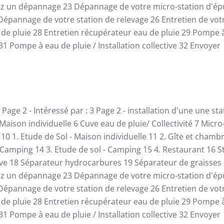
ez un dépannage
23
Dépannage de votre micro-station d'ép
Dépannage de votre station de relevage
26
Entretien de vot
de pluie
28
Entretien récupérateur eau de pluie
29
Pompe à
31
Pompe à eau de pluie / Installation collective
32
Envoyer
Page 2 - Intéressé par :
3
Page 2 - installation d'une une st
 Maison individuelle
6
Cuve eau de pluie/ Collectivité
7
Micro
e
10
1. Etude de Sol - Maison individuelle
11
2. Gîte et chamb
 Camping
14
3. Etude de sol - Camping
15
4. Restaurant
16
S
ive
18
Séparateur hydrocarbures
19
Séparateur de graisses
ez un dépannage
23
Dépannage de votre micro-station d'ép
Dépannage de votre station de relevage
26
Entretien de vot
de pluie
28
Entretien récupérateur eau de pluie
29
Pompe à
31
Pompe à eau de pluie / Installation collective
32
Envoyer