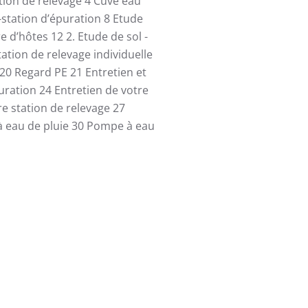
ation de relevage
4
Cuve eau
-station d’épuration
8
Etude
re d’hôtes
12
2. Etude de sol -
tation de relevage individuelle
20
Regard PE
21
Entretien et
uration
24
Entretien de votre
re station de relevage
27
 eau de pluie
30
Pompe à eau