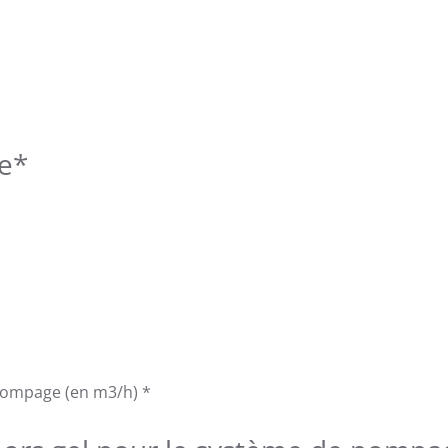
e
*
pompage (en m3/h)
*