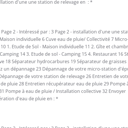
allation d'une une station de relevage en :
*
Page 2 - Intéressé par :
3
Page 2 - installation d'une une st
 Maison individuelle
6
Cuve eau de pluie/ Collectivité
7
Micro
e
10
1. Etude de Sol - Maison individuelle
11
2. Gîte et chamb
 Camping
14
3. Etude de sol - Camping
15
4. Restaurant
16
S
ive
18
Séparateur hydrocarbures
19
Séparateur de graisses
ez un dépannage
23
Dépannage de votre micro-station d'ép
Dépannage de votre station de relevage
26
Entretien de vot
de pluie
28
Entretien récupérateur eau de pluie
29
Pompe à
31
Pompe à eau de pluie / Installation collective
32
Envoyer
ration d'eau de pluie en :
*