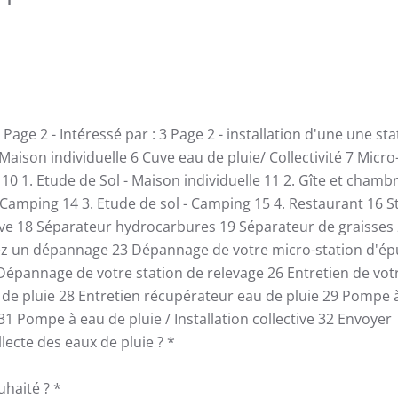
Page 2 - Intéressé par :
3
Page 2 - installation d'une une st
 Maison individuelle
6
Cuve eau de pluie/ Collectivité
7
Micro
e
10
1. Etude de Sol - Maison individuelle
11
2. Gîte et chamb
 Camping
14
3. Etude de sol - Camping
15
4. Restaurant
16
S
ive
18
Séparateur hydrocarbures
19
Séparateur de graisses
ez un dépannage
23
Dépannage de votre micro-station d'ép
Dépannage de votre station de relevage
26
Entretien de vot
de pluie
28
Entretien récupérateur eau de pluie
29
Pompe à
31
Pompe à eau de pluie / Installation collective
32
Envoyer
llecte des eaux de pluie ?
*
uhaité ?
*