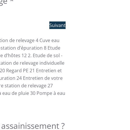
age
*
Suivant
ation de relevage
4
Cuve eau
-station d’épuration
8
Etude
re d’hôtes
12
2. Etude de sol -
tation de relevage individuelle
20
Regard PE
21
Entretien et
uration
24
Entretien de votre
re station de relevage
27
 eau de pluie
30
Pompe à eau
e assainissement ?