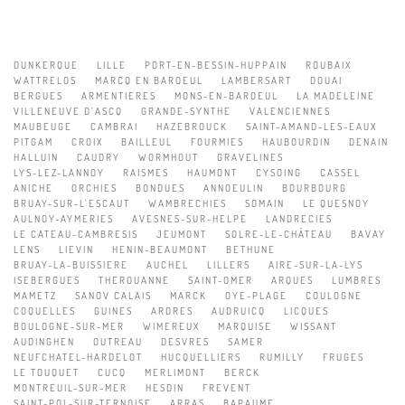
DUNKERQUE
LILLE
PORT-EN-BESSIN-HUPPAIN
ROUBAIX
WATTRELOS
MARCQ EN BAROEUL
LAMBERSART
DOUAI
BERGUES
ARMENTIERES
MONS-EN-BAROEUL
LA MADELEINE
VILLENEUVE D'ASCQ
GRANDE-SYNTHE
VALENCIENNES
MAUBEUGE
CAMBRAI
HAZEBROUCK
SAINT-AMAND-LES-EAUX
PITGAM
CROIX
BAILLEUL
FOURMIES
HAUBOURDIN
DENAIN
HALLUIN
CAUDRY
WORMHOUT
GRAVELINES
LYS-LEZ-LANNOY
RAISMES
HAUMONT
CYSOING
CASSEL
ANICHE
ORCHIES
BONDUES
ANNOEULIN
BOURBOURG
BRUAY-SUR-L'ESCAUT
WAMBRECHIES
SOMAIN
LE QUESNOY
AULNOY-AYMERIES
AVESNES-SUR-HELPE
LANDRECIES
LE CATEAU-CAMBRESIS
JEUMONT
SOLRE-LE-CHÂTEAU
BAVAY
LENS
LIEVIN
HENIN-BEAUMONT
BETHUNE
BRUAY-LA-BUISSIERE
AUCHEL
LILLERS
AIRE-SUR-LA-LYS
ISEBERGUES
THEROUANNE
SAINT-OMER
ARQUES
LUMBRES
MAMETZ
SANOV CALAIS
MARCK
OYE-PLAGE
COULOGNE
COQUELLES
GUINES
ARDRES
AUDRUICQ
LICQUES
BOULOGNE-SUR-MER
WIMEREUX
MARQUISE
WISSANT
AUDINGHEN
OUTREAU
DESVRES
SAMER
NEUFCHATEL-HARDELOT
HUCQUELLIERS
RUMILLY
FRUGES
LE TOUQUET
CUCQ
MERLIMONT
BERCK
MONTREUIL-SUR-MER
HESDIN
FREVENT
SAINT-POL-SUR-TERNOISE
ARRAS
BAPAUME