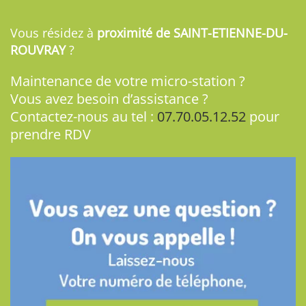
Vous résidez à
proximité de SAINT-ETIENNE-DU-
ROUVRAY
?
Maintenance de votre micro-station ?
Vous avez besoin d’assistance ?
Contactez-nous au tel :
07.70.05.12.52
pour
prendre RDV