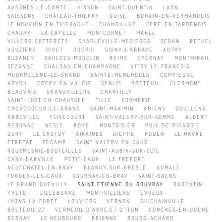
AVESNES-LE-COMTE
HIRSON
SAINT-QUENTIN
LAON
SOISSONS
CHÂTEAU-THIERRY
GUISE
BOHAIN-EN-VERMANDOIS
LE NOUVION-EN-THIERACHE
CHAMOUILLE
FERE-EN-TARDENOIS
CHAUNY
LA CAPELLE
MONTCORNET
MARLE
VILLERS-COTTERETS
CHARLEVILLE-MEZIERES
SEDAN
RETHEL
VOUZIERS
GIVET
ROCROI
SIGNY-L'ABBAYE
AUTRY
BUZANCY
SAULCES-MONCLIN
REIMS
EPERNAY
MONTMIRAIL
SEZANNE
CHALONS-EN-CHAMPAGNE
VITRY-LE-FRANCOIS
MOURMELOND-LE-GRAND
SAINTE-MENEHOULD
COMPIEGNE
NOYON
CREPY-EN-VALOIS
SENLIS
BRETEUIL
CLERMONT
BEAUVAIS
GRANDVILLERS
CHANTILLY
SAINT-JUST-EN-CHAUSSEE
TILLE
FORMERIE
CREVECOEUR-LE-GRAND
SAINT-MAXIMIN
AMIENS
DOULLENS
ABBEVILLE
FLIXECOURT
SAINT-VALERY-SUR-SOMME
ALBERT
PERONNE
NESLE
ROYE
MONTDIDIER
POIX-DE-PICARDIE
DURY
LE CROTOY
AIRAINES
DIEPPE
ROUEN
LE HAVRE
ETRETAT
FECAMP
SAINT-VALERY-EN-CAUX
ROUXMESNIL-BOUTEILLES
SAINT-AUBIN-SUR-SCIE
CANY-BARVILLE
PETIT-CAUX
LE TREPORT
NEUFCHATEL-EN-BRAY
BLANGY-SUR-BRESLE
AUMALE
FORGES-LES-EAUX
GOURNAY-EN-BRAY
SAINT-SAENS
LE GRAND-QUEVILLY
SAINT-ETIENNE-DU-ROUVRAY
BARENTIN
YVETOT
LILLEBONNE
MONTIVILLIERS
EVREUX
LYONS-LA-FORET
LOUVIERS
VERNON
GUICHAINVILLE
BRETEUIL 27
VERNEUIL D'AVRE ET D'ITON
CONCHES-EN-OUCHE
BERNAY
LE NEUBOURG
BRIONNE
BOURG-ACHARD