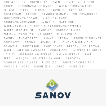
PONT-AUDEMER
CORMEILLES
CAEN
HONFLEUR
LISIEUX
ORBEC
MEZIDON-VALLEE D'AUGE
SAINT-PIERRE-EN-AUGE
FALAISE
CLECY
LE HOM
DEAUVILLE
CABOURG
OUISTREHAM
BAYEUX
GRANDCAMP-MAISY
VILLERS-BOCAGE
SOULEUVRE-EN-BOCAGE
VIRE-NORMANDIE
CONDE-EN-NORMANDIE
LA HAGUE
BARFLEUR
SAINT-VAAST-LA-HOUGUE
CHERBOURG-EN-COTENTIN
SAINTE-MERE-EGLISE
SAINT-LÔ
CONDE-SUR-VIRE
TORIGNY-LES-VILLES
VALOGNES
FLAMANVILLE
BARNEVILLE-CARTERET
LA HAYE
LESSAY
GOUVILLE-SUR-MER
COUTANCES
BREHAL
GRANVILLE
LE-MONT-SAINT-MICHEL
BEAUVOIR
PONTORSON
SAINT-JAMES
BRECEY
SOURDEVAL
SAINT-HILAIRE-DU-HARCOUET
VIMOUTIERS
LA-FERTE-EN-OUCHE
L'AIGLE
MORTAGNE-AU-PERCHE
VAL-AU-PERCHE
GACÉ
SÉES
ALENÇON
GOUFFERN EN AUGE
ARGENTAN
ECOUCHE-LES-VALLEES
FLERS (50)
DOMFRONT EN POIRAIE
AVESNOIS
NORD
MARNE (51)
LEBIEZ
AISNE (02)