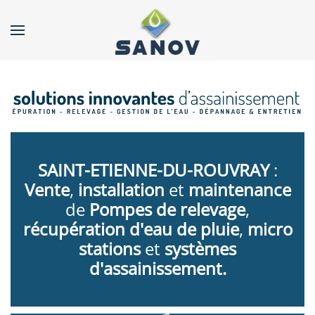
Accéder au contenu principal
SAINT-ETIENNE-DU-ROUVRAY
:
Vente
,
installation
et
maintenance
de
Pompes de relevage
,
récupération d'eau de pluie
,
micro
stations
et
systèmes
d'assainissement.