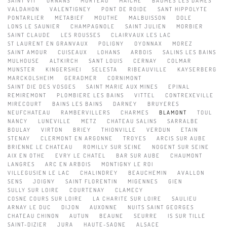
SAINT VIT
ORNANS
MORTEAU
MAÎCHE
BAUMES LES DAMES
VALDAHON
VALENTIGNEY
PONT DE ROIDE
SANT HIPPOLYTE
PONTARLIER
METABIEF
MOUTHE
MALBUISSON
DOLE
LONS LE SAUNIER
CHAMPAGNOLE
SAINT JULIEN
MORBIER
SAINT CLAUDE
LES ROUSSES
CLAIRVAUX LES LAC
ST LAURENT EN GRANVAUX
POLIGNY
OYONNAX
MOREZ
SAINT AMOUR
CUISEAUX
LOHANS
ARBOIS
SALINS LES BAINS
MULHOUSE
ALTKIRCH
SANT LOUIS
CERNAY
COLMAR
MUNSTER
KINGERSHEI
SELESTA
RIBEAUVILLE
KAYSERBERG
MARCKOLSHEIM
GERADMER
CORNIMONT
SAINT DIE DES VOSGES
SAINT MARIE AUX MINES
EPINAL
REMIREMONT
PLOMBIERE LES BAINS
VITTEL
CONTREXEVILLE
MIRECOURT
BAINS LES BAINS
DARNEY
BRUYERES
NEUFCHATEAU
RAMBERVILLERS
CHARMES
BLAMONT
TOUL
NANCY
LUNEVILLE
METZ
CHATEAU SALINS
SARRALBE
BOULAY
VIRTON
BRIEY
THIONVILLE
VERDUN
ETAIN
STENAY
CLERMONT EN ARGONNE
TROYES
ARCIS SUR AUBE
BRIENNE LE CHATEAU
ROMILLY SUR SEINE
NOGENT SUR SEINE
AIX EN OTHE
EVRY LE CHATEL
BAR SUR AUBE
CHAUMONT
LANGRES
ARC EN ARBOIS
MONTIGNY LE ROI
VILLEGUSIEN LE LAC
CHALINDREY
BEAUCHEMIN
AVALLON
SENS
JOIGNY
SAINT FLORENTIN
MIGENNES
GIEN
SULLY SUR LOIRE
COURTENAY
CLAMECY
COSNE COURS SUR LOIRE
LA CHARITE SUR LOIRE
SAULIEU
ARNAY LE DUC
DIJON
AUXONNE
NUITS SAINT GEORGES
CHATEAU CHINON
AUTUN
BEAUNE
SEURRE
IS SUR TILLE
SAINT-DIZIER
JURA
HAUTE-SAONE
ALSACE