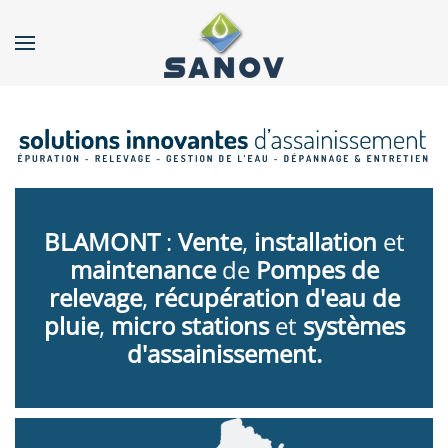
Accéder au contenu principal
BLAMONT
:
Vente
,
installation
et
maintenance
de
Pompes de
relevage
,
récupération d'eau de
pluie
,
micro stations
et
systèmes
d'assainissement.