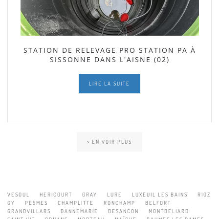
STATION DE RELEVAGE PRO STATION PA À
SISSONNE DANS L'AISNE (02)
LIRE LA SUITE
> EN VOIR PLUS
VESOUL
HERICOURT
GRAY
LURE
LUXEUIL LES BAINS
RIOZ
GY
PESMES
CHAMPLITTE
RONCHAMP
BELFORT
GRANDVILLARS
DANNEMARIE
BESANCON
MONTBELIARD